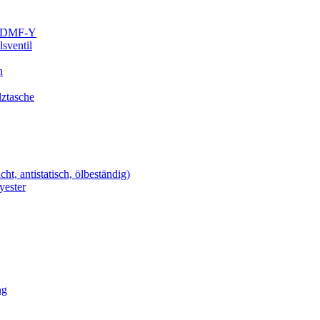
il DMF-Y
sventil
n
ztasche
ht, antistatisch, ölbeständig)
yester
ng