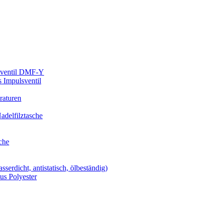
lsventil DMF-Y
 Impulsventil
raturen
delfilztasche
che
serdicht, antistatisch, ölbeständig)
us Polyester