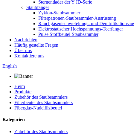
Sternentlader der Y JD-Serie
Staubfänger
Zyklon-Staubsammler
Filterpatronen-Staubsammler-Ausrüstung
Rauchgasentschwefelungs- und Denitrifikationsau
Elektrostatischer Hochspannungs-Teerfänger
Pulse Stoffbeutel-Staubsammler
Nachrichten
Häufig gestellte Fragen
Über uns
Kontaktiere uns
English
Heim
Produkte
Zubehör des Staubsammlers
Filterbeutel des Staubsammlers
Fiberglas-Nadelfilzbeutel
Kategorien
Zubehör des Staubsammlers