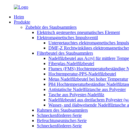
Heim
Produkte
Zubehör des Staubsammlers
Elektrisch gesteuertes pneumatisches Element
Elektromagnetisches Impulsventil
Untergetauchtes elektromagnetisches Impu
DMF-Z Rechtwinkliges elektromagnetisches
Filterbeutel des Staubsammlers
Nadelfilzbeutel aus Acryl für mittlere Tempe
Fiberglas-Nadelfilzbeutel
Flumex (FMS) Hochtemperaturbeständige Na
Hochtemperatur-PPS-Nadelfilzbeutel
Metas Nadelfilzbeutel bei hoher Temperatur
P84 Hochtemperaturbeständige Nadelfilztas
Antistatische Nadelfilztasche aus Polyester
Tasche aus Polyester-Nadelfilz
Nadelfilzbeutel aus dreifachem Polyester (was
Wasser- und ölabweisende Nadelfilztasche a
Rahmen des Staubsammlers
Schneckenförderer-Serie
Befeuchtungsmischer-Serie
Schneckenförderer-Serie