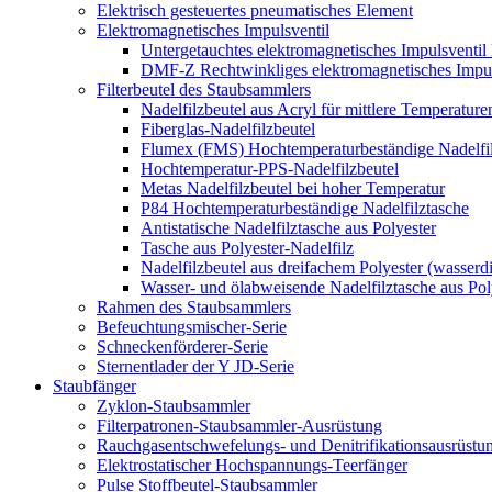
Elektrisch gesteuertes pneumatisches Element
Elektromagnetisches Impulsventil
Untergetauchtes elektromagnetisches Impulsvent
DMF-Z Rechtwinkliges elektromagnetisches Impul
Filterbeutel des Staubsammlers
Nadelfilzbeutel aus Acryl für mittlere Temperature
Fiberglas-Nadelfilzbeutel
Flumex (FMS) Hochtemperaturbeständige Nadelfil
Hochtemperatur-PPS-Nadelfilzbeutel
Metas Nadelfilzbeutel bei hoher Temperatur
P84 Hochtemperaturbeständige Nadelfilztasche
Antistatische Nadelfilztasche aus Polyester
Tasche aus Polyester-Nadelfilz
Nadelfilzbeutel aus dreifachem Polyester (wasserdic
Wasser- und ölabweisende Nadelfilztasche aus Pol
Rahmen des Staubsammlers
Befeuchtungsmischer-Serie
Schneckenförderer-Serie
Sternentlader der Y JD-Serie
Staubfänger
Zyklon-Staubsammler
Filterpatronen-Staubsammler-Ausrüstung
Rauchgasentschwefelungs- und Denitrifikationsausrüstu
Elektrostatischer Hochspannungs-Teerfänger
Pulse Stoffbeutel-Staubsammler