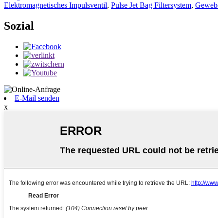
Elektromagnetisches Impulsventil
,
Pulse Jet Bag Filtersystem
,
Gewebef
Sozial
E-Mail senden
x